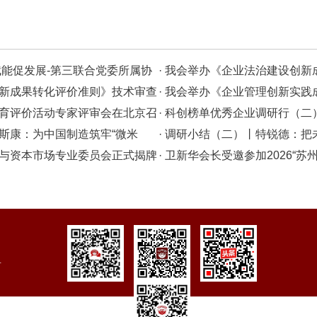
建赋能促发展-第三联合党委所属协
· 我会举办《企业法治建设创
题党日活动
创新成果转化评价准则》技术审查
会
· 我会举办《企业管理创新实
教育评价活动专家评审会在北京召
会
· 科创榜单优秀企业调研行（二
克斯康：为中国制造筑牢“微米
· 调研小结（二）丨特锐德：把
融与资本市场专业委员会正式揭牌
系统创新者
· 卫新华会长受邀参加2026“
新区聚变能源交流大会并做发言
号