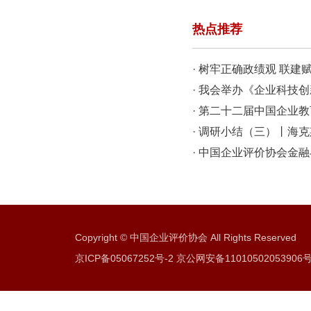
热点推荐
· 树牢正确政绩观 联
会商会开展联学共建主
· 我会举办《企业科技
会
· 第二十二届中国企业
开
· 调研小结（三）丨海
级”质量底座
· 中国企业评价协会金
并落地丽泽商务区
Copyright © 中国企业评价协会 All Rights Reserved
京ICP备05067252号-2 京公网安备11010502053906