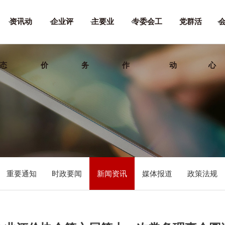
资讯动
企业评
主要业
专委会工
党群活
态
价
务
作
动
心
重要通知
时政要闻
新闻资讯
媒体报道
政策法规