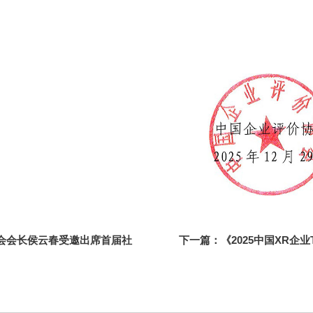
会会长侯云春受邀出席首届社
下一篇：
《2025中国XR企
旨演讲
布 引领产业迈向高质量发展