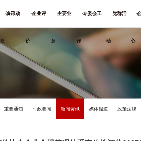
资讯动
企业评
主要业
专委会工
党群活
态
价
务
作
动
心
重要通知
时政要闻
新闻资讯
媒体报道
政策法规