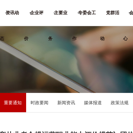
资讯动
企业评
主要业
专委会工
党群活
态
价
务
作
动
心
重要通知
时政要闻
新闻资讯
媒体报道
政策法规