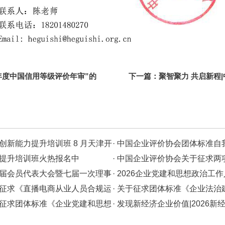
6年度中国信用等级评价年审”的
下一篇：
聚智聚力 共启新程
开放，与国家级平台共筑新程
创新能力提升培训班 8 月天津开
· 中国企业评价协会团体标准自
力提升培训班火热报名中
· 中国企业评价协会关于征求
七届会员代表大会暨七届一次理事
· 2026企业党建和思想政治
于征求《直播电商从业人员合规运
培训班开始报名
· 关于征求团体标准《企业法
稿）》意见的通知
于征求团体标准《企业党建和思想
（征求意见稿）》意见的通知
· 发现新经济企业价值|2026新
评价准则（征求意见稿）》意见
集与案例征集启动