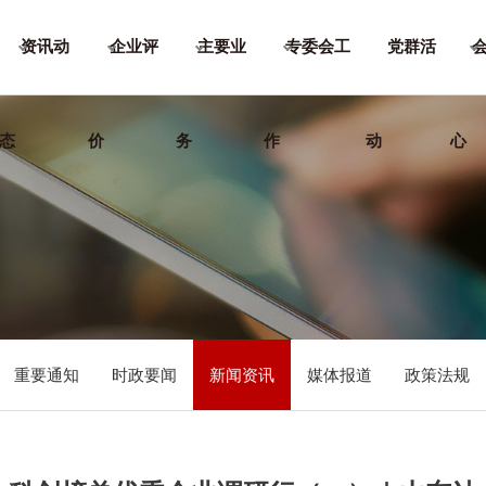
资讯动
企业评
主要业
专委会工
党群活
态
价
务
作
动
心
重要通知
时政要闻
新闻资讯
媒体报道
政策法规