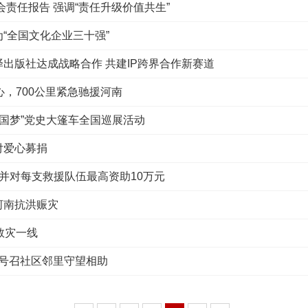
会责任报告 强调“责任升级价值共生”
“全国文化企业三十强”
出版社达成战略合作 共建IP跨界合作新赛道
，700公里紧急驰援河南
国梦”党史大篷车全国巡展活动
付爱心募捐
并对每支救援队伍最高资助10万元
河南抗洪赈灾
救灾一线
 号召社区邻里守望相助