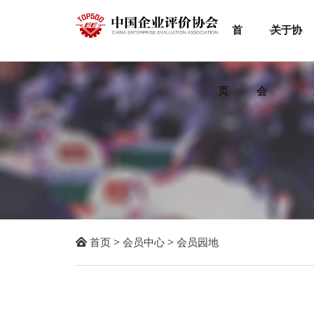
首
关于协
页
会

首页
>
会员中心
>
会员园地