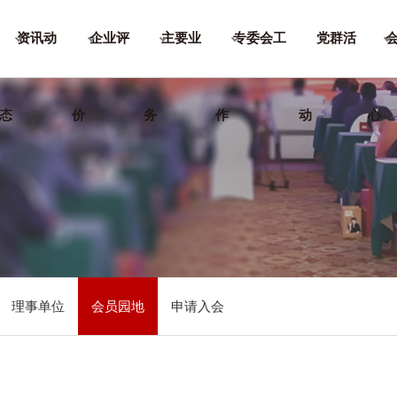
资讯动
企业评
主要业
专委会工
党群活
态
价
务
作
动
心
理事单位
会员园地
申请入会