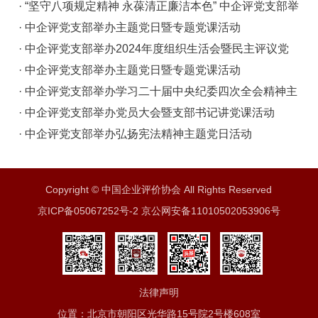
日活动
· “坚守八项规定精神 永葆清正廉洁本色” 中企评党支部举
办书记讲党课专题活动
· 中企评党支部举办主题党日暨专题党课活动
· 中企评党支部举办2024年度组织生活会暨民主评议党
员活动
· 中企评党支部举办主题党日暨专题党课活动
· 中企评党支部举办学习二十届中央纪委四次全会精神主
题党日活动
· 中企评党支部举办党员大会暨支部书记讲党课活动
· 中企评党支部举办弘扬宪法精神主题党日活动
Copyright © 中国企业评价协会 All Rights Reserved
京ICP备05067252号-2 京公网安备11010502053906号
法律声明
位置：北京市朝阳区光华路15号院2号楼608室