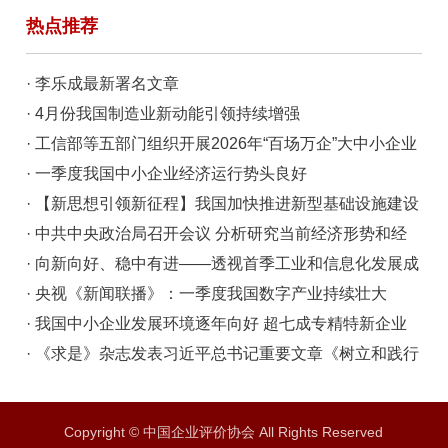
定精神学习教育总结会
热点推荐
· 李乐成最新署名文章
· 4月份我国制造业新动能引领持续增强
· 工信部等五部门组织开展2026年“百场万企”大中小企业
融通对接活动
· 一季度我国中小企业经济运行势头良好
· 【新思想引领新征程】我国加快推进新型基础设施建设
· 中共中央政治局召开会议 分析研究当前经济形势和经
济工作 习近平主持会议
· 向新向好、稳中有进——透视首季工业和信息化发展成
效
· 央视《新闻联播》：一季度我国数字产业持续壮大
· 我国中小企业发展环境逐年向好 超七成专精特新企业
营收稳增
· 《求是》杂志发表习近平总书记重要文章《树立和践行
正确政绩观》
Copyright © 中国企业评价协会 All Rights Reserved