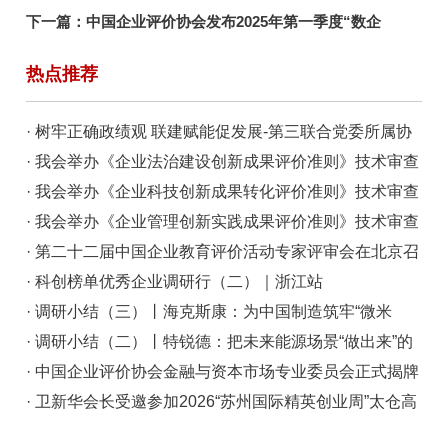
Charge
下一篇：
中国企业评价协会发布2025年第一季度“数企
500”指数
热点推荐
· 树牢正确政绩观 联建赋能促发展-第三联合党委所属协
会商会开展联学共建主题党日活动
· 我会举办《企业法治建设创新成果评价准则》技术审查
会
· 我会举办《企业科技创新成果转化评价准则》技术审查
会
· 我会举办《企业管理创新实践成果评价准则》技术审查
会
· 第二十二届中国企业教育评价活动专家评审会在北京召
开
· 科创榜单优秀企业调研行（二）｜浙江站
· 调研小结（三）丨海克斯康：为中国制造筑牢“微米
级”质量底座
· 调研小结（二）丨特锐德：把未来能源场景“做出来”的
系统创新者
· 中国企业评价协会金融与资本市场专业委员会正式揭牌
并落地丽泽商务区
· 卫新华会长受邀参加2026“苏州国际精英创业周”太仓高
新区聚变能源交流大会并做发言