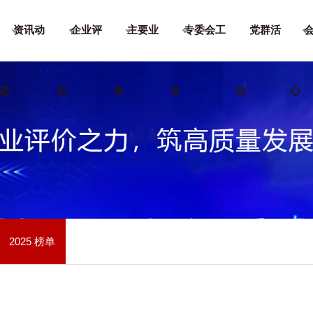
资讯动
企业评
主要业
专委会工
党群活
态
价
务
作
动
心
2025 榜单