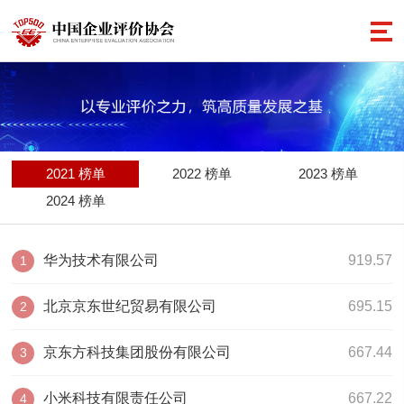
2021 榜单
2022 榜单
2023 榜单
2024 榜单
华为技术有限公司
919.57
1
北京京东世纪贸易有限公司
695.15
2
京东方科技集团股份有限公司
667.44
3
小米科技有限责任公司
667.22
4